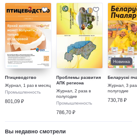
Новинка
Птицеводство
Проблемы развития
Беларускi пч
АПК региона
Журнал
,
1 раз в месяц
Журнал
,
3 раз
Журнал
,
2 раза в
полугодие
Промышленность
полугодие
730,78 ₽
801,09 ₽
Промышленность
786,70 ₽
Вы недавно смотрели