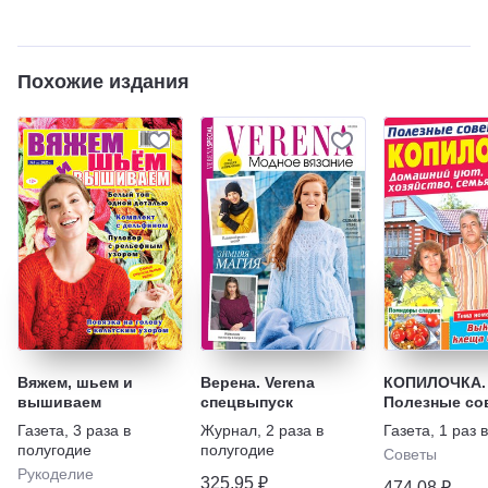
Похожие издания
Вяжем, шьем и
Верена. Verena
КОПИЛОЧКА.
вышиваем
спецвыпуск
Полезные со
Домашний ую
Газета
,
3 раза в
Журнал
,
2 раза в
Газета
,
1 раз 
хозяйство, с
полугодие
полугодие
Советы
Рукоделие
325,95 ₽
474,08 ₽