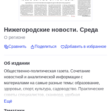
Нижегородские новости. Среда
О регионе
Сравнить
Поделиться
Добавить в избранное
Об издании
Общественно-политическая газета. Сочетание
новостной и аналитической информации с
материалами на самые разные темы: образование,
здоровье, спорт, культура, садоводство. Практические
советы специалистов, сканворд, удобная
телепрограмма.
Ещё
Тематики