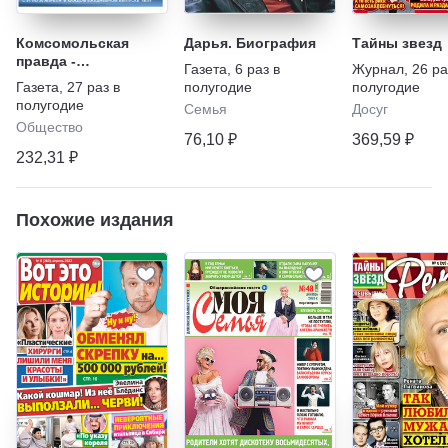
Комсомольская
Дарья. Биография
Тайны звезд
правда -
Газета
,
6 раз в
Журнал
,
26 ра
Еженедельник с
Газета
,
27 раз в
полугодие
полугодие
"Телепрограммой"
полугодие
Семья
Досуг
Общество
76,10 ₽
369,59 ₽
232,31 ₽
Похожие издания