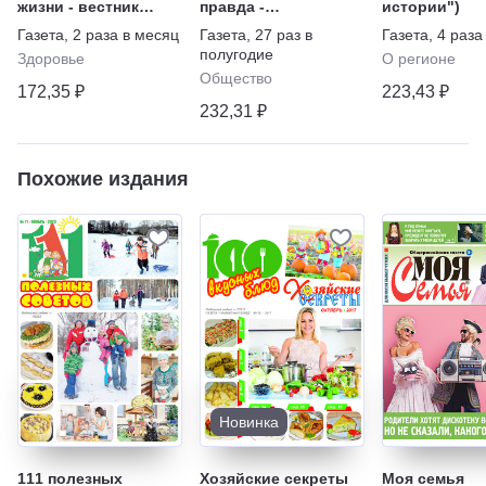
жизни - вестник
правда -
истории")
"ЗОЖ"
Еженедельник с
Газета
,
2 раза в месяц
Газета
,
27 раз в
Газета
,
4 раза
"Телепрограммой"
полугодие
Здоровье
О регионе
Общество
172,35 ₽
223,43 ₽
232,31 ₽
Похожие издания
Новинка
111 полезных
Хозяйские секреты
Моя семья