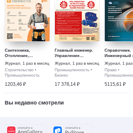
Сантехника,
Главный инженер.
Справочник.
Отопление,
Управление
Инженерный 
Кондиционирование
промышленным
С приложени
Журнал
,
1 раз в месяц
Журнал
,
1 раз в месяц
Журнал
,
1 раз
производством
Строительство
•
Промышленность
•
Право
•
Промышленность
Бизнес
Промышленно
1203,46 ₽
17 378,14 ₽
5115,61 ₽
Вы недавно смотрели