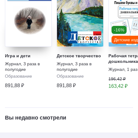
-16%
Детские из
Игра и дети
Детское творчество
Рабочая тетр
дошкольника
Журнал
,
3 раза в
Журнал
,
3 раза в
образовател
полугодие
полугодие
Журнал
,
1 раз
тетрадей
Образование
Образование
196,42 ₽
891,88 ₽
891,88 ₽
163,42 ₽
Вы недавно смотрели