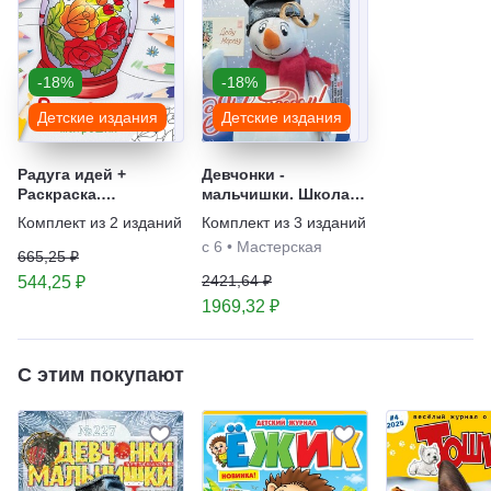
-18%
-18%
Детские издания
Детские издания
Радуга идей +
Девчонки -
Раскраска.
мальчишки. Школа
Народные узоры.
ремёсел + Радуга
Комплект из
2
изданий
Комплект из
3
изданий
Яркая серия для
идей + Лабиринты
с 6
•
Мастерская
детей. Комплект для
вдохновений.
665,25 ₽
творчества
Комплект журналов
2421,64 ₽
544,25 ₽
по рукоделию
1969,32 ₽
С этим покупают