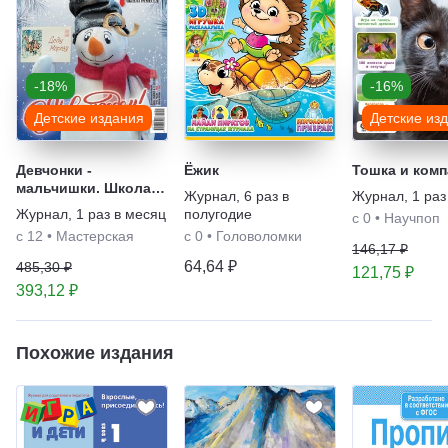
-18%
-16%
Детские издания
Детские из
Девчонки -
Ёжик
Тошка и комп
мальчишки. Школа
Журнал
,
6 раз в
Журнал
,
1 раз
ремёсел
Журнал
,
1 раз в месяц
полугодие
с 0
•
Научпоп
с 12
•
Мастерская
с 0
•
Головоломки
146,17 ₽
64,64 ₽
485,30 ₽
121,75 ₽
393,12 ₽
Похожие издания