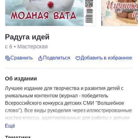
Радуга идей
с 6
•
Мастерская
Сравнить
Поделиться
Добавить в избранное
Об издании
Лучшее издание для творчества и развития детей с
уникальным контентом (журнал - победитель
Всероссийского конкурса детских СМИ "Волшебное
слово"). Все виды рукоделия через иллюстрированные
мастер-классы, адаптированные для работы с детьми
3-10 лет - дома, в библиотеке, в школе, в садике.
Ещё
Журнал предоставляет возможность педагогам и
Тематики