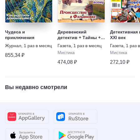
Чудеса и
Деревенский
Детективная 
приключения
детектив + Тайны +
XXI век
Житейские истории
Журнал
,
1 раз в месяц
Газета
,
1 раз в месяц
Газета
,
1 раз 
Мистика
Мистика
855,34 ₽
474,08 ₽
272,10 ₽
Вы недавно смотрели