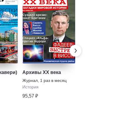
кавери)
Архивы ХХ века
Изобретатель и
рационализатор
Журнал
,
1 раз в месяц
Журнал
,
3 раза в
История
полугодие
95,57 ₽
Промышленность
996,06 ₽