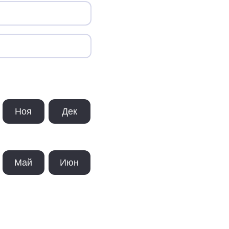
Ноя
Дек
Май
Июн