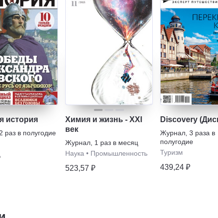
я история
Химия и жизнь - XXI
Discovery (Дис
век
2 раз в полугодие
Журнал
,
3 раза в
полугодие
Журнал
,
1 раз в месяц
Туризм
Наука
•
Промышленность
₽
439,24 ₽
523,57 ₽
и