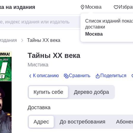
а на издания
Москва
Избра
Список изданий пока
доставки
Москва
издания
Тайны XX века
Тайны XX века
Мистика
К описанию
Сравнить
Поделиться
Купить себе
Дерево добра
Доставка
Адрес
До востребования
Абоне