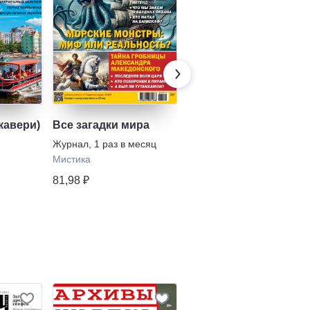
кавери)
Все загадки мира
Тайны СССР
Журнал
,
1 раз в месяц
Газета
,
13 раз в полугодие
Мистика
История
81,98 ₽
146,12 ₽