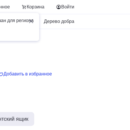
нное
Корзина
Войти
зан для региона
Для бизнеса
Дерево добра
Добавить в избранное
нтский ящик