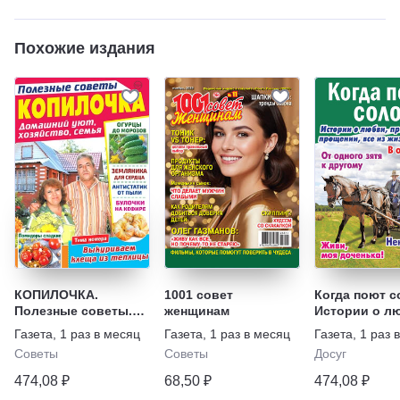
Похожие издания
КОПИЛОЧКА.
1001 совет
Когда поют с
Полезные советы.
женщинам
Истории о л
Домашний уют,
предательств
Газета
,
1 раз в месяц
Газета
,
1 раз в месяц
Газета
,
1 раз 
хозяйство, семья
прощении, вс
Советы
Советы
Досуг
жизни
474,08 ₽
68,50 ₽
474,08 ₽