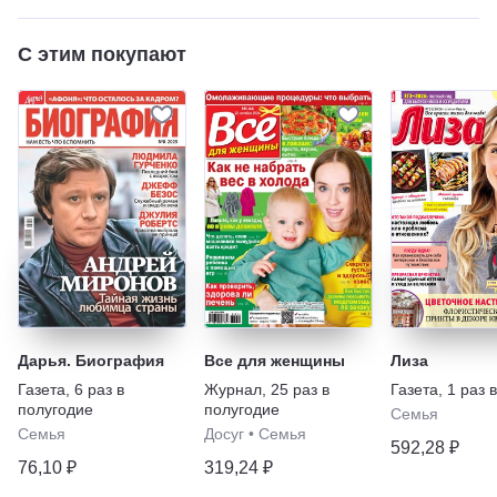
С этим покупают
Дарья. Биография
Все для женщины
Лиза
Газета
,
6 раз в
Журнал
,
25 раз в
Газета
,
1 раз 
полугодие
полугодие
Семья
Семья
Досуг
•
Семья
592,28 ₽
76,10 ₽
319,24 ₽