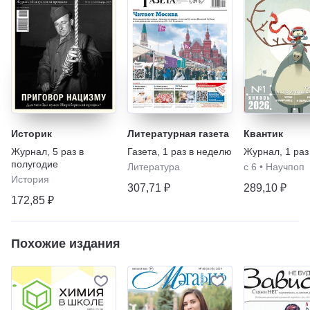
Историк
Литературная газета
Квантик
Журнал
,
5 раз в
Газета
,
1 раз в неделю
Журнал
,
1 раз
полугодие
Литература
с 6
•
Научпоп
История
307,71 ₽
289,10 ₽
172,85 ₽
Похожие издания