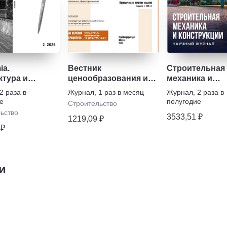
ia.
Вестник
Строительная
ктура и
ценообразования и
механика и
ельство
сметного
конструкции
2 раза в
Журнал
,
1 раз в месяц
Журнал
,
2 раза в
нормирования
е
полугодие
Строительство
ьство
3533,51 ₽
1219,09 ₽
 ₽
и