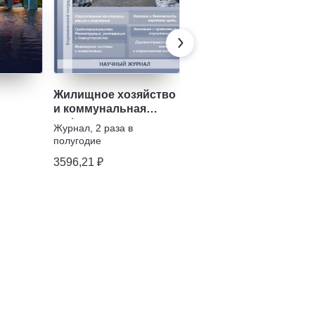
Жилищное хозяйство
Инженерные систем
и коммунальная
и сооружения
инфраструктура
Журнал
,
2 раза в
Журнал
,
2 раза в
полугодие
полугодие
3596,21 ₽
3546,48 ₽