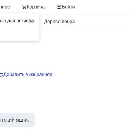
нное
Корзина
Войти
зан для региона
Для бизнеса
Дерево добра
Добавить в избранное
нтский ящик