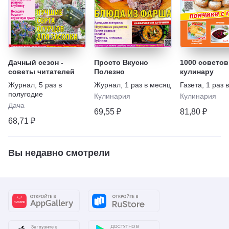
Дачный сезон -
Просто Вкусно
1000 советов
советы читателей
Полезно
кулинару
Журнал
,
5 раз в
Журнал
,
1 раз в месяц
Газета
,
1 раз 
полугодие
Кулинария
Кулинария
Дача
69,55 ₽
81,80 ₽
68,71 ₽
Вы недавно смотрели