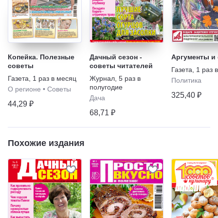
Копейка. Полезные
Дачный сезон -
Аргументы и
советы
советы читателей
Газета
,
1 раз 
Газета
,
1 раз в месяц
Журнал
,
5 раз в
Политика
полугодие
О регионе
•
Советы
325,40 ₽
Дача
44,29 ₽
68,71 ₽
Похожие издания