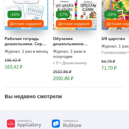
-16%
-17%
-15%
Детские издания
Детские издания
Детские из
Рабочая тетрадь
Обучение
3/9 царство
дошкольника. Серия
дошкольников
Журнал
,
1 раз
образовательных
грамоте и чтению.
Журнал
,
1 раз в месяц
Журнал
,
2 раза в
Головоломки
тетрадей
УМК Дурова Н.В. и
полугодие
УМК Давыдова О.А.
196,42 ₽
84,79 ₽
с 0
•
Дошкольнику
Серия комплектов
163,42 ₽
71,70 ₽
2532,86 ₽
2092,86 ₽
Вы недавно смотрели