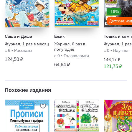
-16%
Детские из
Саша и Даша
Ёжик
Тошка и комп
Журнал
,
1 раз в месяц
Журнал
,
6 раз в
Журнал
,
1 раз
полугодие
с 6
•
Рассказы
с 0
•
Научпоп
с 0
•
Головоломки
124,50 ₽
146,17 ₽
64,64 ₽
121,75 ₽
Похожие издания