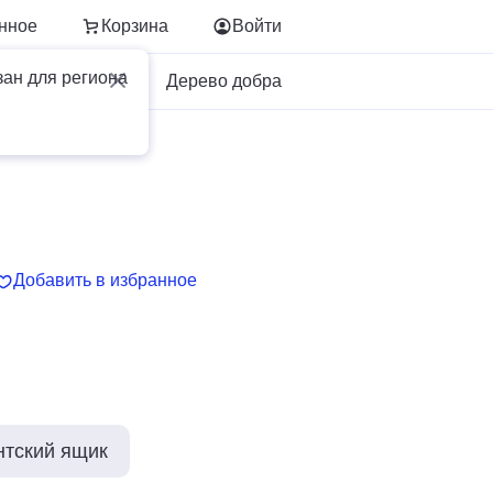
нное
Корзина
Войти
зан для региона
Для бизнеса
Дерево добра
Добавить в избранное
нтский ящик