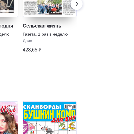
годня
Сельская жизнь
Классная девчонка
еделю
Газета
,
1 раз в неделю
Газета
,
1 раз в месяц
Дача
с 12
•
Школьнику
428,65 ₽
634,13 ₽