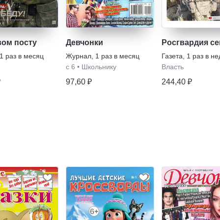
вом посту
Девчонки
Росгвардия се
1 раз в месяц
Журнал
,
1 раз в месяц
Газета
,
1 раз в н
с 6
•
Школьнику
Власть
₽
97,60 ₽
244,40 ₽