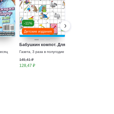
-11%
-14%
Детские издания
Детские издания
Бабушкин компот. Для внучат. Сканворды
Чудесный журнал
(Леди Баг и Супер-
месяц
Газета
,
3 раза в полугодие
Кот) с подарочным
Журнал
,
1 раз в месяц
145,41 ₽
вложением
294,48 ₽
128,47 ₽
251,36 ₽