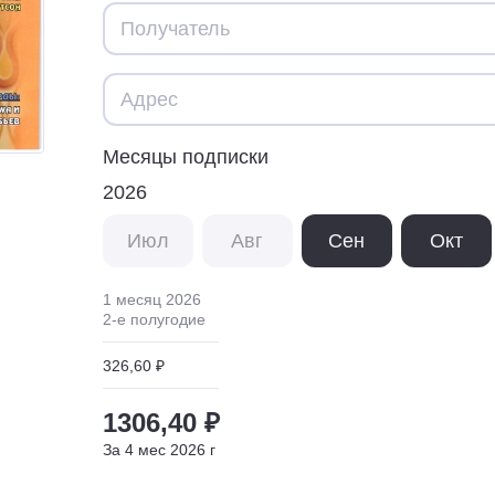
Месяцы подписки
2026
Июл
Авг
Сен
Окт
1 месяц
2026
2
-е полугодие
326,60 ₽
1306,40 ₽
За
4
мес
2026
г