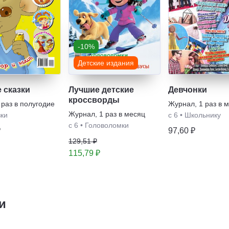
-10%
Детские издания
 сказки
Лучшие детские
Девчонки
кроссворды
 раз в полугодие
Журнал
,
1 раз в 
Журнал
,
1 раз в месяц
зки
с 6
•
Школьнику
с 6
•
Головоломки
₽
97,60 ₽
129,51 ₽
115,79 ₽
и