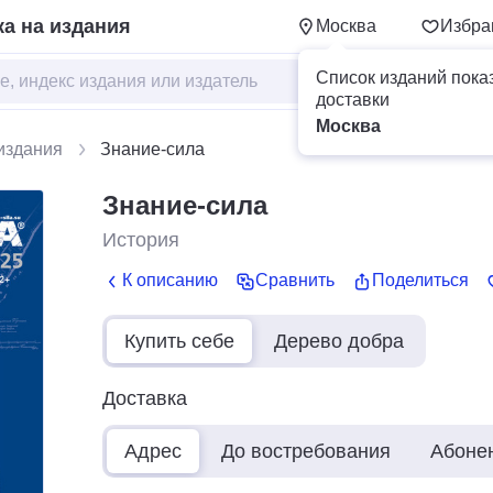
а на издания
Москва
Избра
Список изданий пока
доставки
Москва
издания
Знание-сила
Знание-сила
История
К описанию
Сравнить
Поделиться
Купить себе
Дерево добра
Доставка
Адрес
До востребования
Абоне