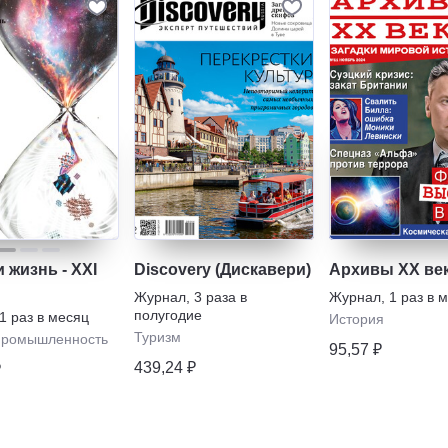
 жизнь - XXI
Discovery (Дискавери)
Архивы ХХ ве
Журнал
,
3 раза в
Журнал
,
1 раз в 
полугодие
1 раз в месяц
История
Туризм
ромышленность
95,57 ₽
439,24 ₽
₽