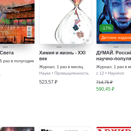
-17%
Детские издан
 Света
Химия и жизнь - XXI
ДУМАЙ. Росси
век
научно-попул
5 раз в полугодие
журнал для
Журнал
,
1 раз в месяц
Журнал
,
1 раз в 
школьников и
Наука
•
Промышленность
с 12
•
Научпоп
₽
родителей
523,57 ₽
714,75 ₽
590,45 ₽