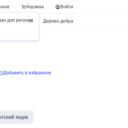
нное
Корзина
Войти
зан для региона
Для бизнеса
Дерево добра
Добавить в избранное
нтский ящик