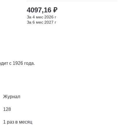
4097,16 ₽
За
4
мес
2026
г
За
6
мес
2027
г
ит с 1926 года.
Журнал
128
1 раз в месяц