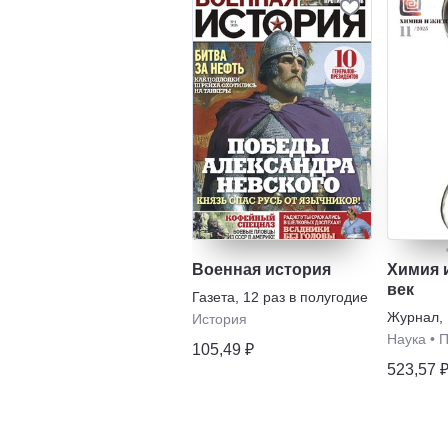
Военная история
Химия и
век
Газета
,
12 раз в полугодие
Журнал
,
История
Наука
•
П
105,49 ₽
523,57 