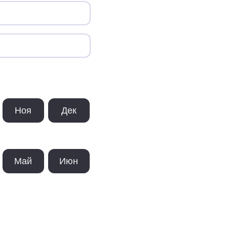
Ноя
Дек
Май
Июн