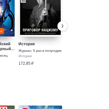
ия
йский
Историк
«Родина»
ярный
Журнал
,
5 раз в полугодие
Журнал
,
1 раз в месяц
месяц
История
Политика
172,85 ₽
183,24 ₽