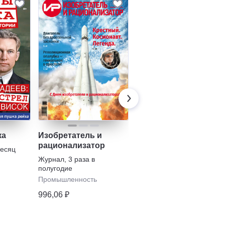
ка
Изобретатель и
Тайны XX века.
рационализатор
Русская история
месяц
Журнал
,
3 раза в
Газета
,
6 раз в полугодие
полугодие
История
Промышленность
84,95 ₽
996,06 ₽