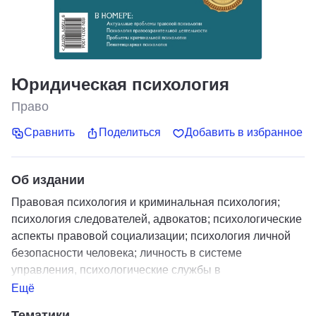
Юридическая психология
Право
Сравнить
Поделиться
Добавить в избранное
Об издании
Правовая психология и криминальная психология;
психология следователей, адвокатов; психологические
аспекты правовой социализации; психология личной
безопасности человека; личность в системе
управления, психологические службы в
правоохранительных органах; психологическая
Ещё
технология в правоохранительной деятельности,
Тематики