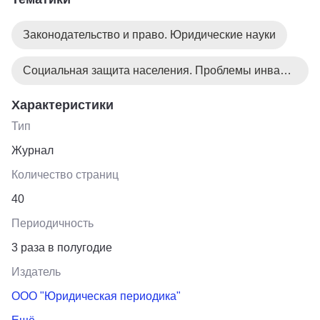
семейного и жилищного права, жилищные споры,
приватизацию муниципального жилищного фонда,
Законодательство и право. Юридические науки
вопросы опеки и попечительства, аспекты брака и
семьи.
Социальная защита населения. Проблемы инвалидов
Характеристики
Тип
Журнал
Количество страниц
40
Периодичность
3 раза в полугодие
Издатель
ООО "Юридическая периодика"