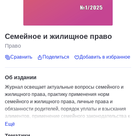
Семейное и жилищное право
Право
Сравнить
Поделиться
Добавить в избранное
Об издании
Журнал освещает актуальные вопросы семейного и
жилищного права, практику применения норм
семейного и жилищного права, личные права и
обязанности родителей, порядок уплаты и взыскания
алиментов, применение семейного законодательства к
семейным отношениям с участием иностранных
Ещё
граждан и лиц без гражданства, актуальные проблемы
Тематики