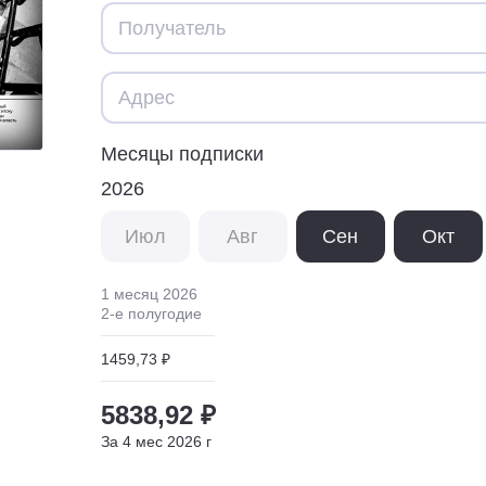
Месяцы подписки
2026
Июл
Авг
Сен
Окт
1 месяц
2026
2
-е полугодие
1459,73 ₽
5838,92 ₽
За
4
мес
2026
г