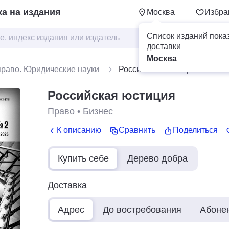
а на издания
Москва
Избра
Список изданий пока
доставки
Москва
право. Юридические науки
Российская юстиция
Российская юстиция
Право
•
Бизнес
К описанию
Сравнить
Поделиться
Купить себе
Дерево добра
Доставка
Адрес
До востребования
Абоне