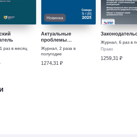
Новинка
ский
Актуальные
Законодатель
атель
проблемы
Журнал
,
6 раз в 
правоведения
1 раз в месяц
Журнал
,
2 раза в
Право
полугодие
1259,31 ₽
1274,31 ₽
₽
и