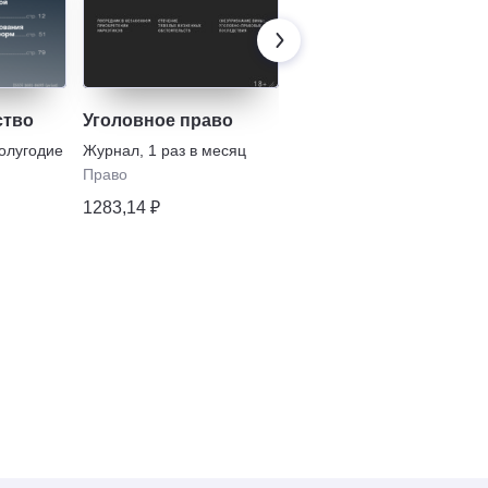
ство
Уголовное право
Цивилист
полугодие
Журнал
,
1 раз в месяц
Журнал
,
3 раза в
полугодие
Право
Право
1283,14 ₽
1320,61 ₽