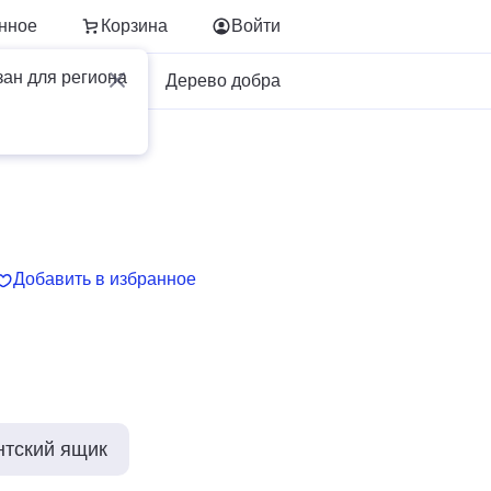
нное
Корзина
Войти
зан для региона
Для бизнеса
Дерево добра
Добавить в избранное
нтский ящик