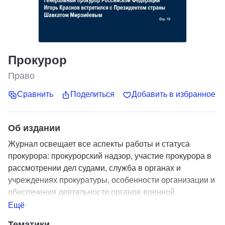
Прокурор
Право
Сравнить
Поделиться
Добавить в избранное
Об издании
Журнал освещает все аспекты работы и статуса
прокурора: прокурорский надзор, участие прокурора в
рассмотрении дел судами, служба в органах и
учреждениях прокуратуры, особенности организации и
обеспечения деятельности органов военной
прокуратуры, а также иные вопросы организации и
Ещё
деятельности.
Тематики