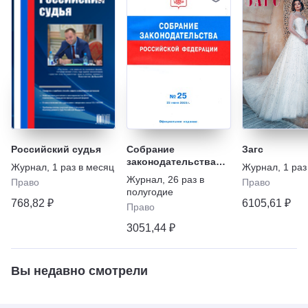
Российский судья
Собрание
Загс
законодательства
Журнал
,
1 раз в месяц
Журнал
,
1 раз
Российской
Журнал
,
26 раз в
Право
Право
Федерации
полугодие
768,82 ₽
6105,61 ₽
Право
3051,44 ₽
Вы недавно смотрели