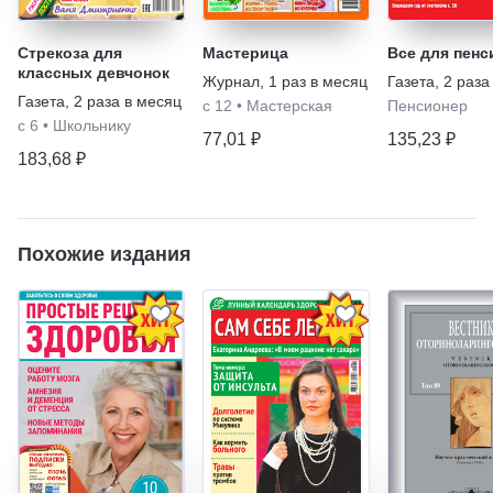
Стрекоза для
Мастерица
Все для пенс
классных девчонок
Журнал
,
1 раз в месяц
Газета
,
2 раза
Газета
,
2 раза в месяц
с 12
•
Мастерская
Пенсионер
с 6
•
Школьнику
77,01 ₽
135,23 ₽
183,68 ₽
Похожие издания