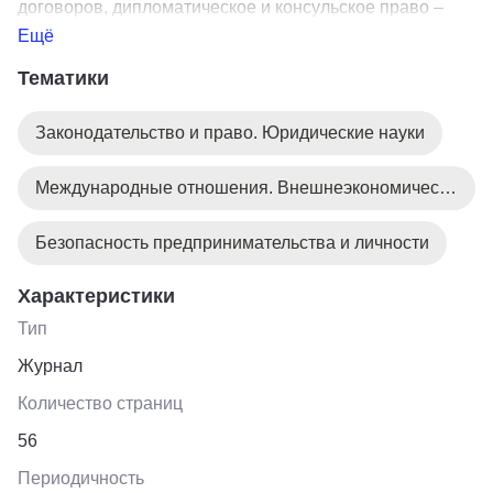
договоров, дипломатическое и консульское право –
все это читатель найдет на страницах журнала.
Ещё
Тематики
Законодательство и право. Юридические науки
Международные отношения. Внешнеэкономическая деятельность
Безопасность предпринимательства и личности
Характеристики
Тип
Журнал
Количество страниц
56
Периодичность