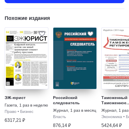
Похожие издания
ЭЖ-юрист
Российский
Таможенный 
следователь
Таможенное
Газета
,
1 раз в неделю
регулирован
Журнал
,
1 раз в месяц
Журнал
,
1 раз
Право
•
Бизнес
Власть
Экономика
•
Б
6317,21 ₽
876,14 ₽
5424,64 ₽