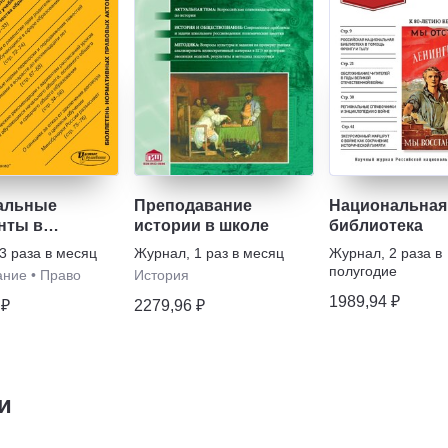
альные
Преподавание
Национальная
нты в
истории в школе
библиотека
вании
3 раза в месяц
Журнал
,
1 раз в месяц
Журнал
,
2 раза в
полугодие
ание
•
Право
История
1989,94 ₽
 ₽
2279,96 ₽
и