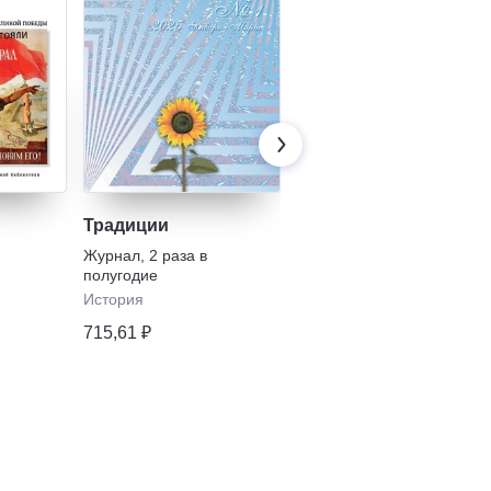
Традиции
Независимый
библиотечный
Журнал
,
2 раза в
адвокат
полугодие
Журнал
,
3 раза в
полугодие
История
Право
•
Образование
715,61 ₽
6310,69 ₽