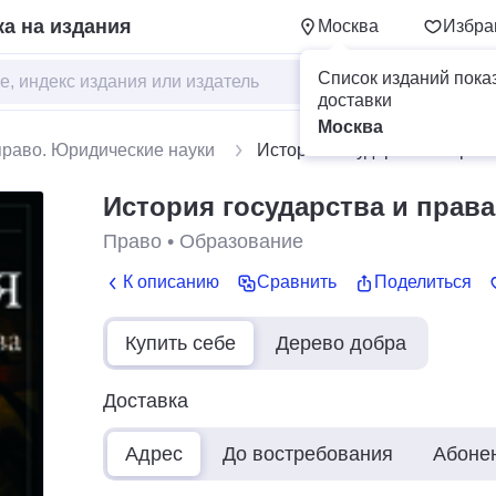
а на издания
Москва
Избра
Список изданий пока
доставки
Москва
право. Юридические науки
История государства и прав
История государства и права
Право
•
Образование
К описанию
Сравнить
Поделиться
Купить себе
Дерево добра
Доставка
Адрес
До востребования
Абоне