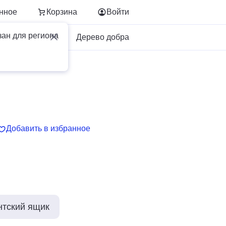
нное
Корзина
Войти
зан для региона
Для бизнеса
Дерево добра
а
Добавить в избранное
нтский ящик