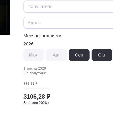
Месяцы подписки
2026
Июл
Авг
Сен
Окт
1 месяц
2026
2
-е полугодие
776,57 ₽
3106,28 ₽
За
4
мес
2026
г