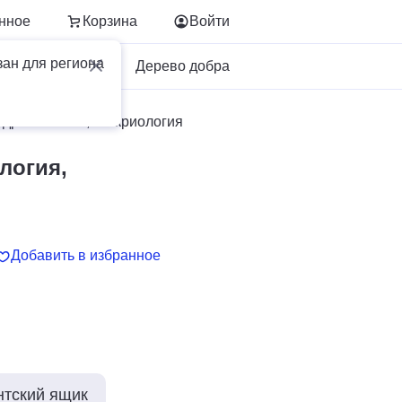
нное
Корзина
Войти
зан для региона
Для бизнеса
Дерево добра
идрогеология, геокриология
логия,
Добавить в избранное
нтский ящик