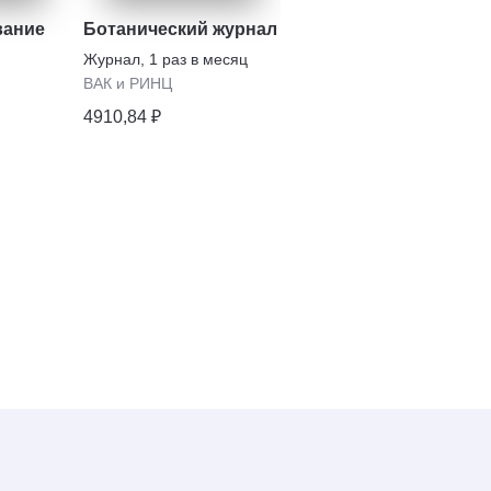
вание
Ботанический журнал
Вестник Российской
Академии наук
Журнал
,
1 раз в месяц
Журнал
,
1 раз в месяц
ВАК и РИНЦ
ВАК и РИНЦ
4910,84 ₽
4124,76 ₽