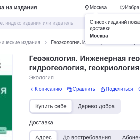
а на издания
Москва
Избра
Список изданий пока
доставки
Москва
нические издания
Геоэкология. Инженерная геология, г
Геоэкология. Инженерная гео
гидрогеология, геокриология
Экология
К описанию
Сравнить
Поделиться
Купить себе
Дерево добра
Доставка
Адрес
До востребования
Абоне