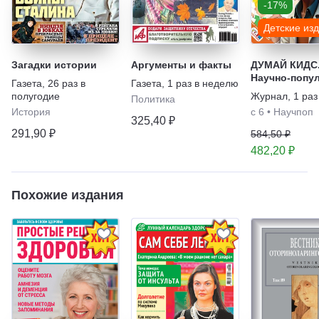
-17%
Детские из
Загадки истории
Аргументы и факты
ДУМАЙ КИДС
Научно-попу
Газета
,
26 раз в
Газета
,
1 раз в неделю
журнал для д
полугодие
Журнал
,
1 раз
Политика
История
с 6
•
Научпоп
325,40 ₽
291,90 ₽
584,50 ₽
482,20 ₽
Похожие издания