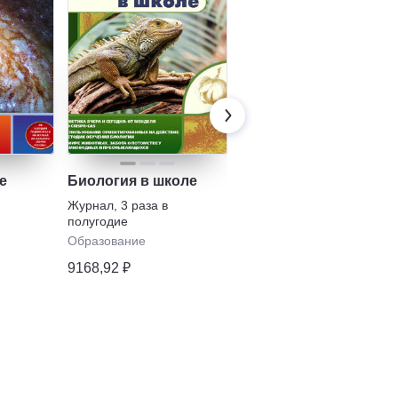
е
Биология в школе
Воспитание и
обучение детей с
Журнал
,
3 раза в
нарушениями
полугодие
Журнал
,
4 раза в
развития
полугодие
Образование
Образование
9168,92 ₽
7401,66 ₽