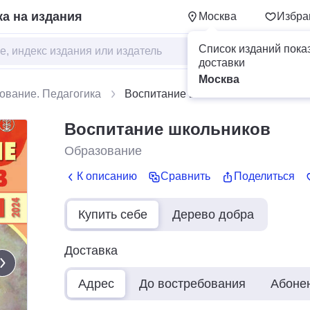
а на издания
Москва
Избра
Список изданий пока
доставки
Москва
ование. Педагогика
Воспитание школьников
Воспитание школьников
Образование
К описанию
Сравнить
Поделиться
Купить себе
Дерево добра
Доставка
Адрес
До востребования
Абоне