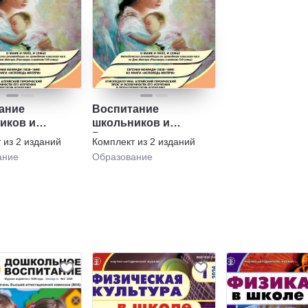
ание
Воспитание
иков и
школьников и
о-
Воспитание и
т из
2
изданий
Комплект из
2
изданий
венное
обучение детей с
ание
Образование
ание.
нарушениями
развития