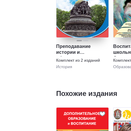
Преподавание
Воспит
истории и
школьн
обществознания в
Духовн
Комплект из
2
изданий
Комплек
школе и Воспитание
нравст
История
Образов
школьников
воспит
Похожие издания