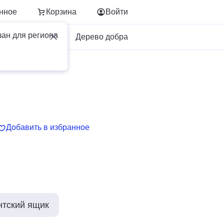
нное
Корзина
Войти
зан для региона
Для бизнеса
Дерево добра
Добавить в избранное
нтский ящик