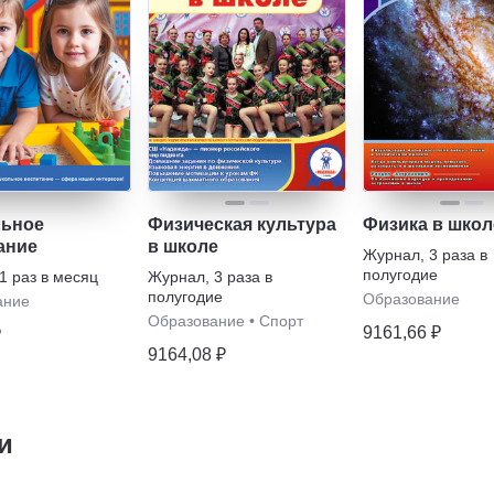
ьное
Физическая культура
Физика в школ
ание
в школе
Журнал
,
3 раза в
полугодие
1 раз в месяц
Журнал
,
3 раза в
полугодие
Образование
ание
Образование
•
Спорт
9161,66 ₽
₽
9164,08 ₽
и