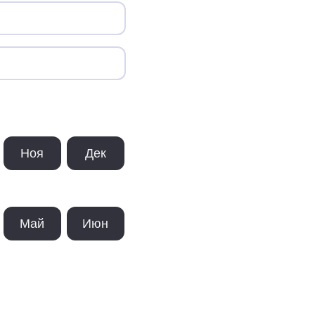
Ноя
Дек
Май
Июн