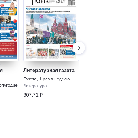
я
Литературная газета
Аргументы и факты
Газета
,
1 раз в неделю
Газета
,
1 раз в неделю
 с
полугодие
Литература
Политика
мой"
307,71 ₽
325,40 ₽