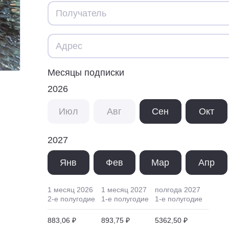
Месяцы подписки
2026
Июл
Авг
Сен
Окт
2027
Янв
Фев
Мар
Апр
1 месяц
2026
1 месяц
2027
полгода
2027
2
-е полугодие
1
-е полугодие
1
-е полугодие
883,06 ₽
893,75 ₽
5362,50 ₽