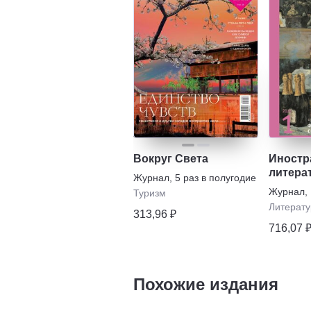
Вокруг Света
Иностр
литера
Журнал
,
5 раз в полугодие
Журнал
,
Туризм
Литерату
313,96 ₽
716,07 
Похожие издания