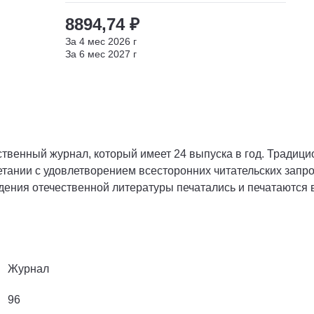
8894,74 ₽
За
4
мес
2026
г
За
6
мес
2027
г
венный журнал, который имеет 24 выпуска в год. Традицио
етании с удовлетворением всесторонних читательских запр
едения отечественной литературы печатались и печатаются
Журнал
96