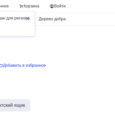
нное
Корзина
Войти
зан для региона
Для бизнеса
Дерево добра
Добавить в избранное
нтский ящик