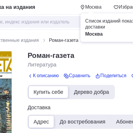
а на издания
Москва
Избра
Список изданий пока
доставки
Москва
ственные издания
Роман-газета
Роман-газета
Литература
К описанию
Сравнить
Поделиться
Купить себе
Дерево добра
Доставка
Адрес
До востребования
Абоне