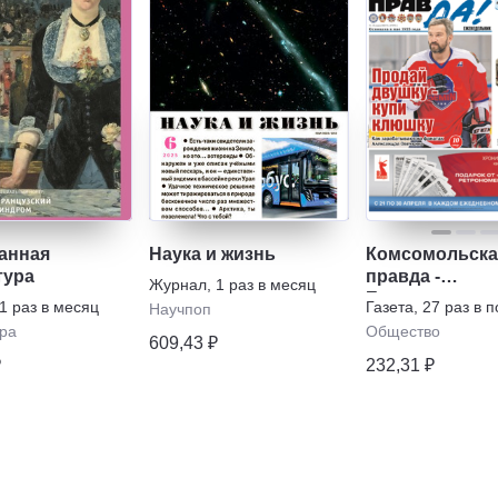
анная
Наука и жизнь
Комсомольска
тура
правда -
Журнал
,
1 раз в месяц
Еженедельник
1 раз в месяц
Газета
,
27 раз в 
Научпоп
"Телепрограм
ра
Общество
609,43 ₽
₽
232,31 ₽