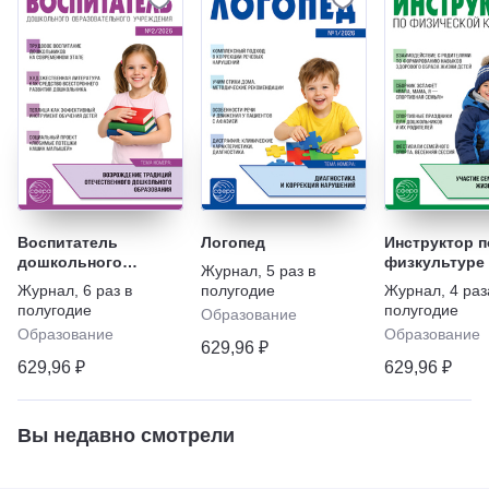
Воспитатель
Логопед
Инструктор п
дошкольного
физкультуре
Журнал
,
5 раз в
образовательного
Журнал
,
6 раз в
полугодие
Журнал
,
4 раз
учреждения
полугодие
полугодие
Образование
Образование
Образование
629,96 ₽
629,96 ₽
629,96 ₽
Вы недавно смотрели