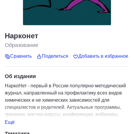
Нарконет
Образование
Сравнить
Поделиться
Добавить в избранное
Об издании
НаркоНет - первый в России популярно-методический
журнал, направленный на профилактику всех видов
химических и не химических зависимостей для
специалистов и родителей. Актуальные программы,
тренинги, мастер-классы, конференции, вебинары,
интервью.
Ещё
Тематики