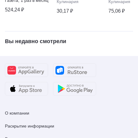
Газета
,
1 раз в месяц
Кулинария
Кулинария
Выпечка, Салаты,
Заготовки
524,24 ₽
30,17 ₽
75,06 ₽
Вы недавно смотрели
О компании
Раскрытие информации