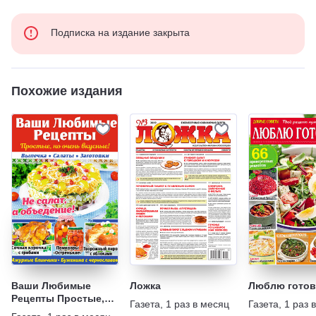
Подписка на издание закрыта
Похожие издания
Ваши Любимые
Ложка
Люблю готов
Рецепты Простые,
Газета
,
1 раз в месяц
Газета
,
1 раз 
но очень вкусные!