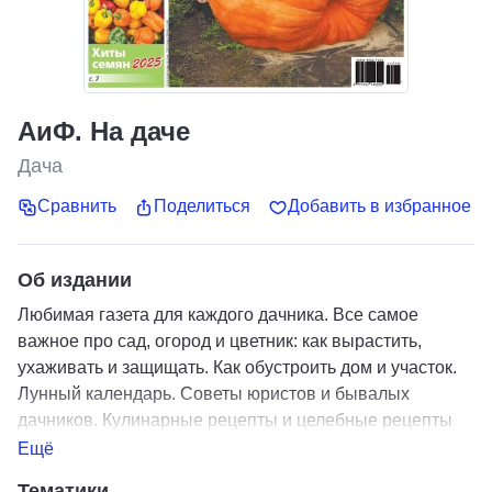
АиФ. На даче
Дача
Сравнить
Поделиться
Добавить в избранное
Об издании
Любимая газета для каждого дачника. Все самое
важное про сад, огород и цветник: как вырастить,
ухаживать и защищать. Как обустроить дом и участок.
Лунный календарь. Советы юристов и бывалых
дачников. Кулинарные рецепты и целебные рецепты
для здоровья.
Ещё
Тематики