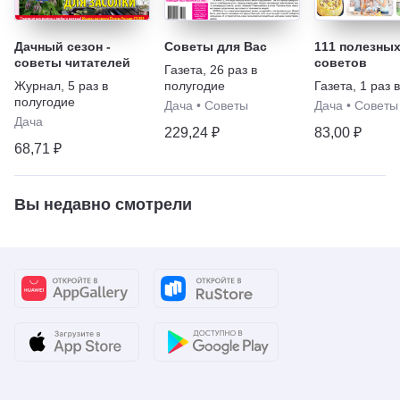
Дачный сезон -
Советы для Вас
111 полезны
советы читателей
советов
Газета
,
26 раз в
Журнал
,
5 раз в
полугодие
Газета
,
1 раз 
полугодие
Дача
•
Советы
Дача
•
Советы
Дача
229,24 ₽
83,00 ₽
68,71 ₽
Вы недавно смотрели