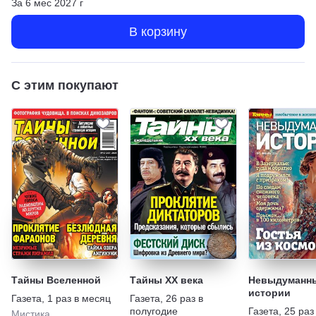
За
6
мес
2027
г
В корзину
С этим покупают
Тайны Вселенной
Тайны XX века
Невыдуманн
истории
Газета
,
1 раз в месяц
Газета
,
26 раз в
полугодие
Газета
,
25 раз
Мистика