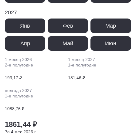
2027
Янв
Фев
Мар
Апр
Май
Июн
1 месяц
2026
1 месяц
2027
2
-е полугодие
1
-е полугодие
193,17 ₽
181,46 ₽
полгода
2027
1
-е полугодие
1088,76 ₽
1861,44 ₽
За
4
мес
2026
г