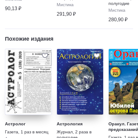
полугодие
Мистика
90,13 ₽
Мистика
291,90 ₽
280,90 ₽
Похожие издания
Астролог
Астрология
Оракул. Газе
предсказани
Газета
,
1 раз в месяц
Журнал
,
2 раза в
полугодие
Газета
,
1 раз 