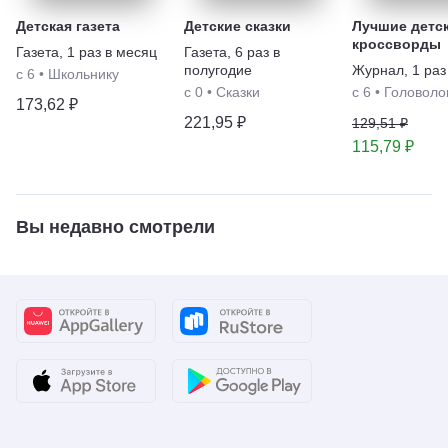
Детская газета
Детские сказки
Лучшие детс
кроссворды
Газета
,
1 раз в месяц
Газета
,
6 раз в
полугодие
Журнал
,
1 раз
с 6
•
Школьнику
с 0
•
Сказки
с 6
•
Головоло
173,62 ₽
221,95 ₽
129,51 ₽
115,79 ₽
Вы недавно смотрели