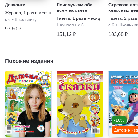
Девчонки
Почемучкам обо
Стрекоза для
всем на свете
классных де
Журнал
,
1 раз в месяц
Газета
,
1 раз в месяц
Газета
,
2 раза
с 6
•
Школьнику
Научпоп
•
с 6
с 6
•
Школьник
97,60 ₽
151,12 ₽
183,68 ₽
Похожие издания
-10%
Детские из