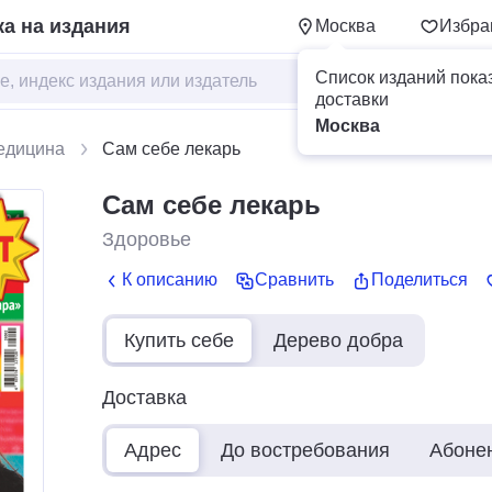
а на издания
Москва
Избра
Список изданий пока
доставки
Москва
едицина
Сам себе лекарь
Сам себе лекарь
Здоровье
К описанию
Сравнить
Поделиться
Купить себе
Дерево добра
Доставка
Адрес
До востребования
Абоне