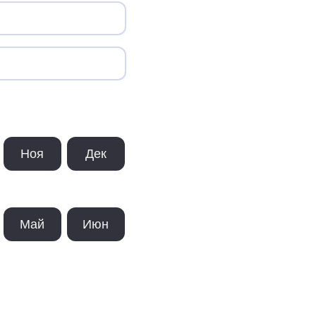
Ноя
Дек
Май
Июн