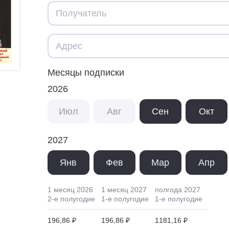
Месяцы подписки
2026
Июл
Авг
Сен
Окт
2027
Янв
Фев
Мар
Апр
1 месяц
2026
1 месяц
2027
полгода
2027
2
-е полугодие
1
-е полугодие
1
-е полугодие
196,86 ₽
196,86 ₽
1181,16 ₽