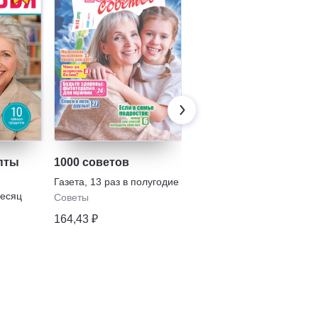
пты
1000 советов
Здоровье пенсионер
Газета
,
13 раз в полугодие
Газета
,
6 раз в полугодие
месяц
Советы
Пенсионер
164,43 ₽
47,82 ₽