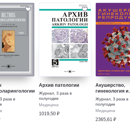
к
Архив патологии
Акушерство,
оларингологии
гинекология и
Журнал
,
3 раза в
репродукция
полугодие
3 раза в
Журнал
,
3 раза в
е
полугодие
Медицина
а
Медицина
1019,50 ₽
₽
2365,61 ₽