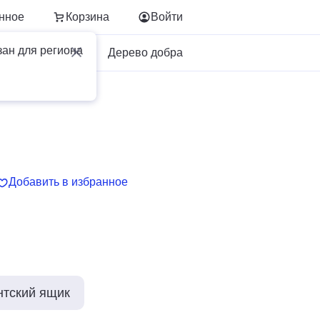
нное
Корзина
Войти
зан для региона
Для бизнеса
Дерево добра
Добавить в избранное
нтский ящик