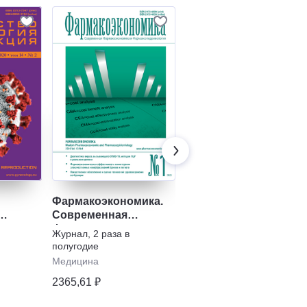
Фармакоэкономика.
Веста-М. Здоровье
Современная
Газета
,
1 раз в месяц
фармакоэкономика и
Журнал
,
2 раза в
Здоровье
фармакоэпидемиология
полугодие
109,96 ₽
Медицина
2365,61 ₽