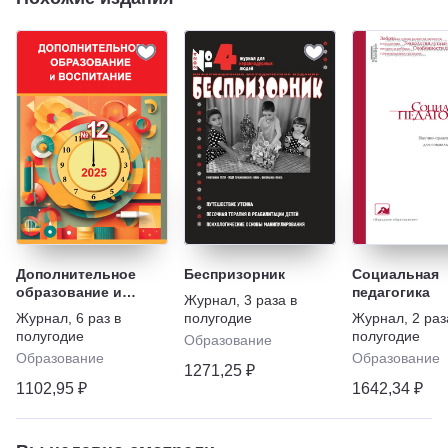
Дополнительное
Беспризорник
Социальная
образование и
педагогика
Журнал
,
3 раза в
воспитание с
Журнал
,
6 раз в
полугодие
Журнал
,
2 раз
приложением
полугодие
полугодие
Образование
Образование
Образование
1271,25 ₽
1102,95 ₽
1642,34 ₽