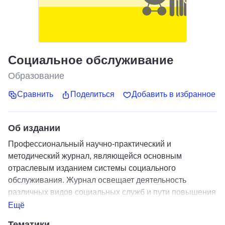
Социальное обслуживание
Образование
Сравнить
Поделиться
Добавить в избранное
Об издании
Профессиональный научно-практический и
методический журнал, являющейся основным
отраслевым изданием системы социального
обслуживания. Журнал освещает деятельность
различных видов социальных служб и пути повышения
ее эффективности, современные технологии и
Ещё
инновационный опыт работы учреждений социального
Тематики