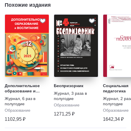
Похожие издания
Дополнительное
Беспризорник
Социальная
образование и
педагогика
Журнал
,
3 раза в
воспитание с
Журнал
,
6 раз в
полугодие
Журнал
,
2 раз
приложением
полугодие
полугодие
Образование
Образование
Образование
1271,25 ₽
1102,95 ₽
1642,34 ₽