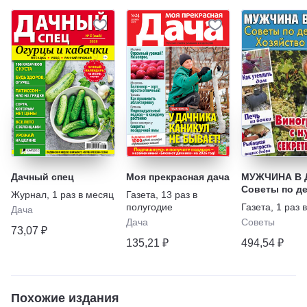
Дачный спец
Моя прекрасная дача
МУЖЧИНА В 
Советы по д
Журнал
,
1 раз в месяц
Газета
,
13 раз в
Хозяйство Р
полугодие
Газета
,
1 раз 
Дача
Дача
Советы
73,07 ₽
135,21 ₽
494,54 ₽
Похожие издания