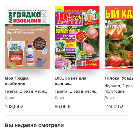
Моя грядка
1001 совет для
Толока. Усад
изобилия
дачника
Журнал
,
2 раз
Газета
,
1 раз в месяц
Газета
,
1 раз в месяц
полугодие
Дача
Дача
Дача
108,64 ₽
66,06 ₽
124,00 ₽
Вы недавно смотрели