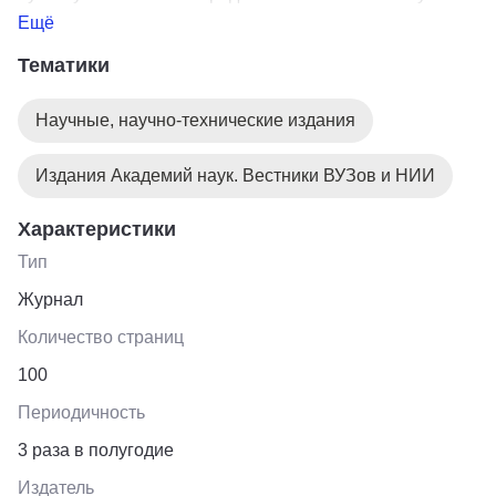
исследований: теоретическая физика, физика
Ещё
элементарных частиц, релятивистская ядерная
Тематики
физика, физика атомного ядра и связанные с ней
вопросы общей физики, нейтронная физика, физика
Научные, научно-технические издания
конденсированных сред, физика низких температур и
криогенная техника.
Издания Академий наук. Вестники ВУЗов и НИИ
Характеристики
Тип
Журнал
Количество страниц
100
Периодичность
3 раза в полугодие
Издатель