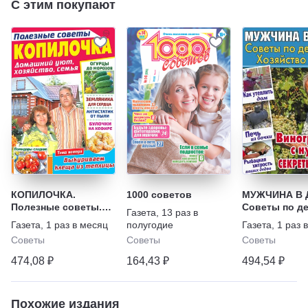
С этим покупают
КОПИЛОЧКА.
1000 советов
МУЖЧИНА В 
Полезные советы.
Советы по д
Газета
,
13 раз в
Домашний уют,
Хозяйство Р
Газета
,
1 раз в месяц
полугодие
Газета
,
1 раз 
хозяйство, семья
Советы
Советы
Советы
474,08 ₽
164,43 ₽
494,54 ₽
Похожие издания