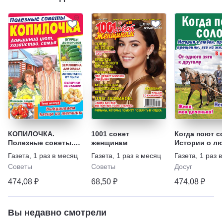
КОПИЛОЧКА.
1001 совет
Когда поют с
Полезные советы.
женщинам
Истории о л
Домашний уют,
предательств
Газета
,
1 раз в месяц
Газета
,
1 раз в месяц
Газета
,
1 раз 
хозяйство, семья
прощении, вс
Советы
Советы
Досуг
жизни
474,08 ₽
68,50 ₽
474,08 ₽
Вы недавно смотрели