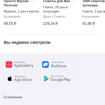
Просто Вкусно
Советы для Вас
1000 советов
Полезно
кулинару
Газета
,
26 раз в
Журнал
,
1 раз в месяц
полугодие
Газета
,
1 раз 
Кулинария
Дача
•
Советы
Кулинария
69,55 ₽
229,24 ₽
81,80 ₽
Вы недавно смотрели
О компании