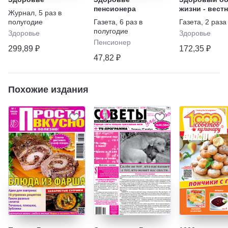
пенсионера
жизни - вест
Журнал
,
5 раз в
"ЗОЖ"
полугодие
Газета
,
6 раз в
Газета
,
2 раза
полугодие
Здоровье
Здоровье
Пенсионер
299,89 ₽
172,35 ₽
47,82 ₽
Похожие издания