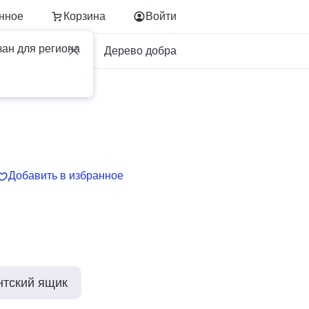
нное
Корзина
Войти
зан для региона
Для бизнеса
Дерево добра
Добавить в избранное
нтский ящик