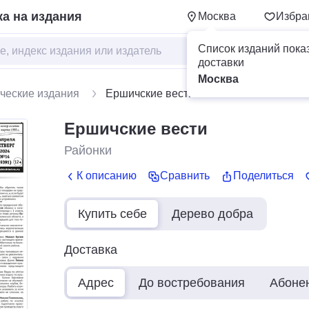
а на издания
Москва
Избра
Список изданий пока
доставки
Москва
ческие издания
Ершичские вести
Ершичские вести
Районки
К описанию
Сравнить
Поделиться
Купить себе
Дерево добра
Доставка
Адрес
До востребования
Абоне