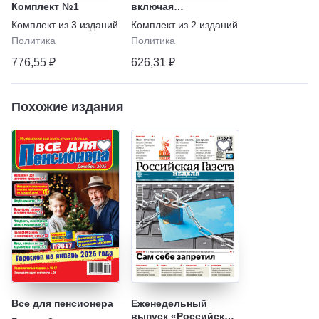
Комплект №1
включая
еженедельный
Комплект из
3
изданий
Комплект из
2
изданий
выпуск «Российской
Политика
Политика
газеты» – Неделя
776,55 ₽
626,31 ₽
Похожие издания
Все для пенсионера
Еженедельный
выпуск «Российской