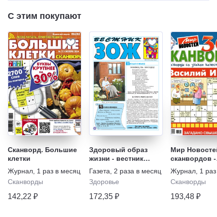
С этим покупают
Сканворд. Большие
Здоровый образ
Мир Новостей
клетки
жизни - вестник
сканвордов -
"ЗОЖ"
Василий Ива
Журнал
,
1 раз в месяц
Газета
,
2 раза в месяц
Журнал
,
1 раз
Сканворды
Здоровье
Сканворды
142,22 ₽
172,35 ₽
193,48 ₽