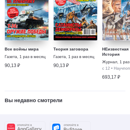
Все войны мира
Теория заговора
НЕизвестная
История
Газета
,
1 раз в месяц
Газета
,
1 раз в месяц
Журнал
,
1 раз
90,13 ₽
90,13 ₽
с 12
•
Научпоп
693,17 ₽
Вы недавно смотрели