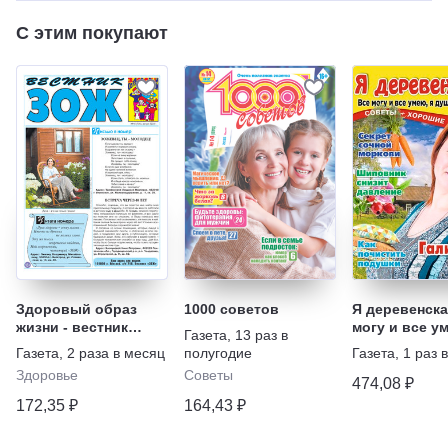
С этим покупают
Здоровый образ
1000 советов
Я деревенска
жизни - вестник
могу и все у
Газета
,
13 раз в
"ЗОЖ"
душою не ст
Газета
,
2 раза в месяц
полугодие
Газета
,
1 раз 
Советы + хо
Здоровье
Советы
рассказы
474,08 ₽
172,35 ₽
164,43 ₽