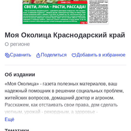
Моя Околица Краснодарский край
О регионе
Сравнить
Поделиться
Добавить в избранное
Об издании
«Моя Околица» - газета полезных материалов, ваш
надежный помощник в решении социальных проблем,
житейских вопросов, домашний доктор и агроном.
Расскажем, как отстаивать свои права, дом сделать
уютным, урожай - рекордным, а здоровье -
богатырским.
Ещё
Тематики