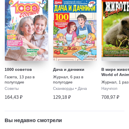
1000 советов
Дача и дачники
В мире живо
World of Anim
Газета
,
13 раз в
Журнал
,
6 раз в
полугодие
полугодие
Журнал
,
1 раз
Советы
Сканворды
•
Дача
Научпоп
164,43 ₽
129,18 ₽
708,97 ₽
Вы недавно смотрели