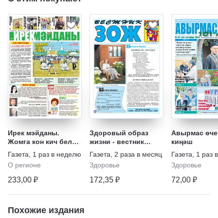
Ирек мэйданы.
Здоровый образ
Авырмас өче
Жомга кон кич белэн
жизни - вестник
киңәш
(на татарском языке)
"ЗОЖ"
Газета
,
1 раз в неделю
Газета
,
2 раза в месяц
Газета
,
1 раз 
О регионе
Здоровье
Здоровье
233,00 ₽
172,35 ₽
72,00 ₽
Похожие издания