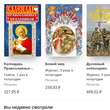
Календарь
Божий мир
Духовный
Православных
собеседник
Журнал
,
3 раза в
праздников на 2027
Газета
,
1 раз в
полугодие
Журнал
,
3 раз
год
полугодие
полугодие
Религия
Религия
Религия
159,93 ₽
327,95 ₽
469,02 ₽
Вы недавно смотрели