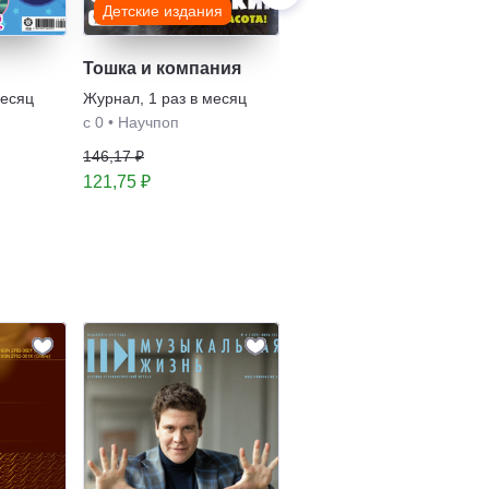
Детские издания
Тошка и компания
Русское искусство
месяц
Журнал
,
1 раз в месяц
Журнал
,
2 раза в
полугодие
с 0
•
Научпоп
Культура
146,17 ₽
703,19 ₽
121,75 ₽