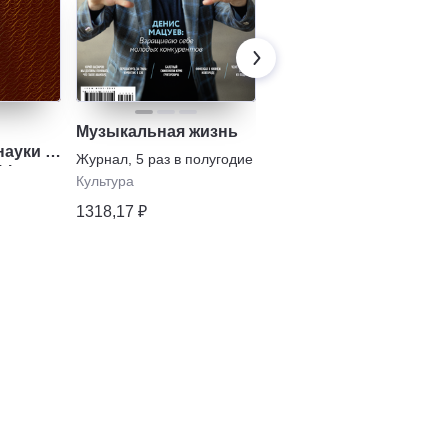
Музыкальная жизнь
Музыкальное
ауки /
обозрение
Журнал
,
5 раз в полугодие
hip
Газета
,
1 раз в месяц
Культура
Образование
1318,17 ₽
538,42 ₽