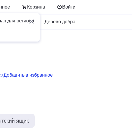
нное
Корзина
Войти
зан для региона
Для бизнеса
Дерево добра
Добавить в избранное
нтский ящик