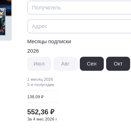
Месяцы подписки
2026
Июл
Авг
Сен
Окт
1 месяц
2026
2
-е полугодие
138,09 ₽
552,36 ₽
За
4
мес
2026
г