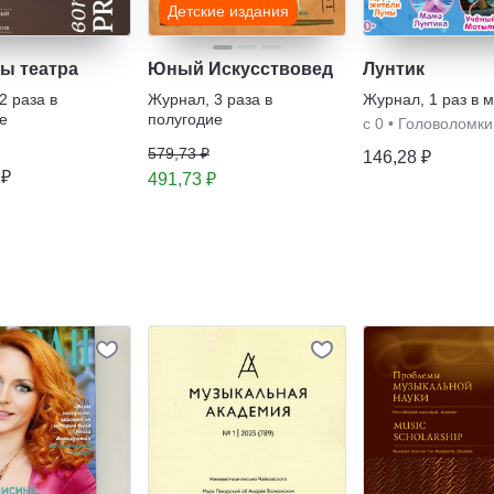
Детские издания
ы театра
Юный Искусствовед
Лунтик
2 раза в
Журнал
,
3 раза в
Журнал
,
1 раз в 
е
полугодие
с 0
•
Головоломки
579,73 ₽
146,28 ₽
 ₽
491,73 ₽