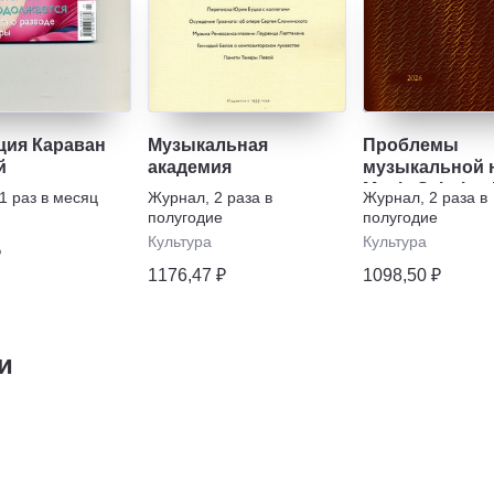
ция Караван
Музыкальная
Проблемы
й
академия
музыкальной н
Music Scholars
1 раз в месяц
Журнал
,
2 раза в
Журнал
,
2 раза в
полугодие
полугодие
Культура
Культура
₽
1176,47 ₽
1098,50 ₽
и