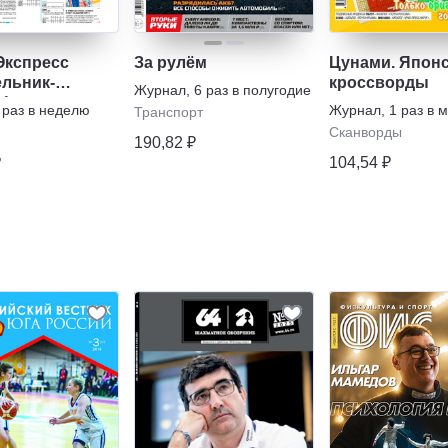
Экспресс
За рулём
Цунами. Япон
ельник-
кроссворды
Журнал
,
6 раз в полугодие
а)
 раз в неделю
Журнал
,
1 раз в 
Транспорт
Сканворды
190,82 ₽
₽
104,54 ₽