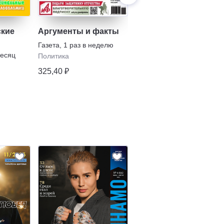
ские
Аргументы и факты
Большая крепость
Газета
,
1 раз в неделю
Журнал
,
1 раз в месяц
месяц
Политика
Сканворды
325,40 ₽
166,82 ₽