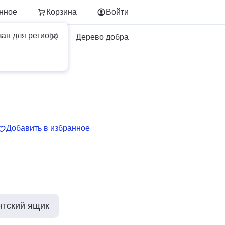
нное
Корзина
Войти
зан для региона
Для бизнеса
Дерево добра
Добавить в избранное
нтский ящик