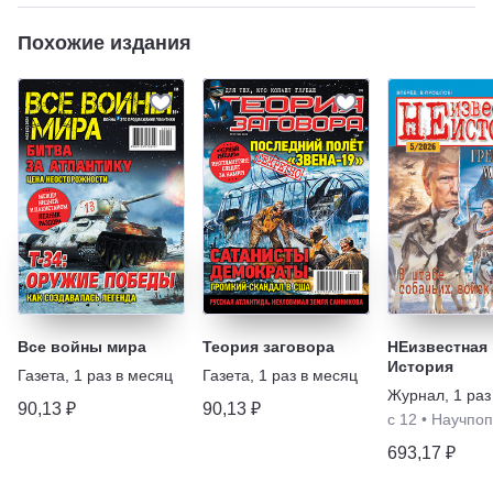
Похожие издания
Все войны мира
Теория заговора
НЕизвестная
История
Газета
,
1 раз в месяц
Газета
,
1 раз в месяц
Журнал
,
1 раз
90,13 ₽
90,13 ₽
с 12
•
Научпоп
693,17 ₽