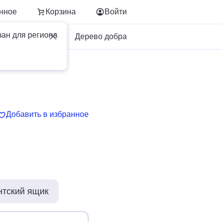
нное
Корзина
Войти
зан для региона
Для бизнеса
Дерево добра
Добавить в избранное
нтский ящик