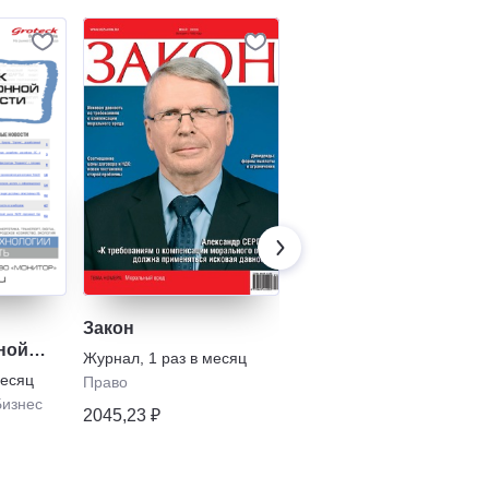
Закон
Аргументы и факты
ной
Журнал
,
1 раз в месяц
Газета
,
1 раз в неделю
месяц
Право
Политика
Бизнес
2045,23 ₽
325,40 ₽